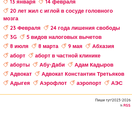
13 января
14 февраля
20 лет жил с иглой в сосуде головного
мозга
23 Февраля
24 года лишения свободы
3G
5 видов налоговых вычетов
8 июля
8 марта
9 мая
Абхазия
аборт
аборт в частной клинике
аборты
Абу-Даби
Адам Кадыров
Адвокат
Адвокат Константин Третьяков
Адыгея
Аэрофлот
аэропорт
АЭС
аферисты
Аффирмации
Афганистан
Пиши тут!2023-2026
Африка
Агата Кристи
RSS
Агата Муцениеце
агрессивное поведение
агрессия
агро-кадры
агротуризм
Агузарова