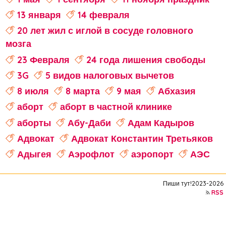
13 января
14 февраля
20 лет жил с иглой в сосуде головного
мозга
23 Февраля
24 года лишения свободы
3G
5 видов налоговых вычетов
8 июля
8 марта
9 мая
Абхазия
аборт
аборт в частной клинике
аборты
Абу-Даби
Адам Кадыров
Адвокат
Адвокат Константин Третьяков
Адыгея
Аэрофлот
аэропорт
АЭС
аферисты
Аффирмации
Афганистан
Пиши тут!2023-2026
Африка
Агата Кристи
RSS
Агата Муцениеце
агрессивное поведение
агрессия