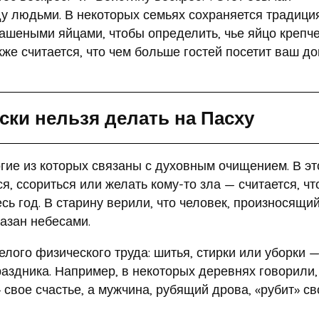
у людьми. В некоторых семьях сохраняется традици
крашеными яйцами, чтобы определить, чье яйцо крепч
кже считается, что чем больше гостей посетит ваш до
ски нельзя делать на Пасху
огие из которых связаны с духовным очищением. В эт
я, ссориться или желать кому-то зла — считается, чт
есь год. В старину верили, что человек, произносящи
казан небесами.
елого физического труда: шитья, стирки или уборки —
аздника. Например, в некоторых деревнях говорили,
свое счастье, а мужчина, рубящий дрова, «рубит» с