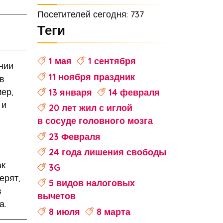
Посетителей сегодня: 737
Теги
1 мая
1 сентября
нии
11 ноября праздник
в
ер,
13 января
14 февраля
 и
20 лет жил с иглой
в сосуде головного мозга
23 Февраля
24 года лишения свободы
ак
3G
ерят,
5 видов налоговых
в
вычетов
а.
8 июля
8 марта