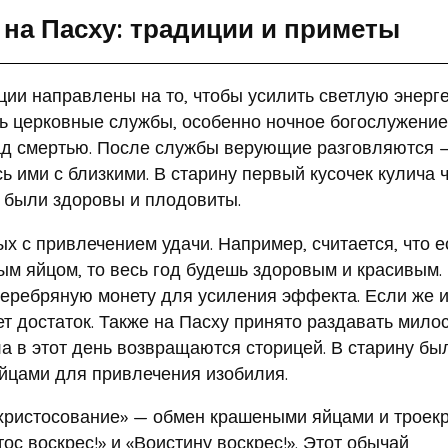
 на Пасху: традиции и приметы
ции направлены на то, чтобы усилить светлую энерге
ь церковные службы, особенно ночное богослужение
ад смертью. После службы верующие разговляются 
ь ими с близкими. В старину первый кусочек кулича 
 были здоровы и плодовиты.
х с привлечением удачи. Например, считается, что е
ым яйцом, то весь год будешь здоровым и красивым.
серебряную монету для усиления эффекта. Если же 
ет достаток. Также на Пасху принято раздавать мил
 в этот день возвращаются сторицей. В старину бы
йцами для привлечения изобилия.
христосование» — обмен крашеными яйцами и троек
с воскрес!» и «Воистину воскрес!». Этот обычай