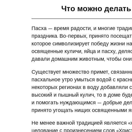
Что можно делать
Пасха — время радости, и многие тради
праздника. Во-первых, принято посещат
которое символизирует победу жизни н
освященные куличи, яйца и пасху, деляс
давали домашним животным, чтобы они
Существует множество примет, связанны
пасхальное утро умыться водой с красн
некоторых регионах в воду добавляли 
высокий и пышный кулич, то в доме буд
и помогать нуждающимся — добрые дела
принято угощать нищих освященными я
Не менее важной традицией является «
целование с произнесением слов «Христо