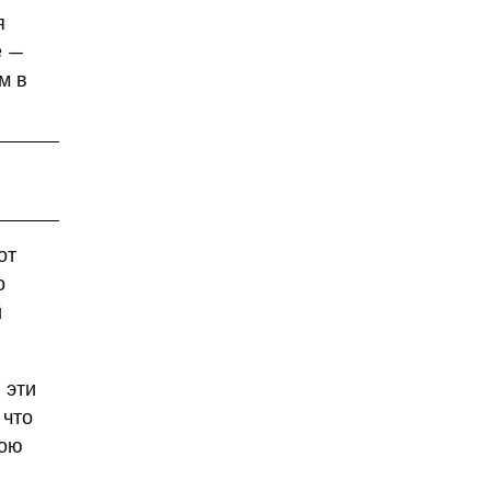
я
агрессивное поведение
е —
агрессия
агро-кадры
м в
агротуризм
Агузарова
Ахмат
Aito M9
Айсылу Чижевская
айтишники
"Ак Барс"
акалкоголь
акне
от
актер
актер скончался
о
актриса
й
Актриса Елена Корикова
Акушер-гинеколог
 эти
аквариум-музей
 что
Александр Бастрыкин
вою
Александр Бениш