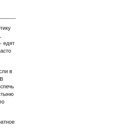
9 мая
Абхазия
аборт
аборт в частной клинике
тику
аборты
Абу-Даби
,
Адам Кадыров
— едят
Адвокат
часто
Адвокат Константин
Третьяков
сли в
Адыгея
Аэрофлот
 В
аэропорт
АЭС
испечь
аферисты
остыню
Аффирмации
ло
Афганистан
Африка
Агата Кристи
ратное
Агата Муцениеце