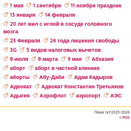
1 мая
1 сентября
11 ноября праздник
13 января
14 февраля
20 лет жил с иглой в сосуде головного
мозга
23 Февраля
24 года лишения свободы
3G
5 видов налоговых вычетов
8 июля
8 марта
9 мая
Абхазия
аборт
аборт в частной клинике
аборты
Абу-Даби
Адам Кадыров
Адвокат
Адвокат Константин Третьяков
Адыгея
Аэрофлот
аэропорт
АЭС
аферисты
Аффирмации
Афганистан
Пиши тут!2023-2026
Африка
Агата Кристи
RSS
Агата Муцениеце