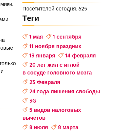
мики.
Посетителей сегодня: 625
Теги
ами.
1 мая
1 сентября
на
11 ноября праздник
новые
13 января
14 февраля
только
20 лет жил с иглой
 и
в сосуде головного мозга
23 Февраля
24 года лишения свободы
3G
5 видов налоговых
вычетов
8 июля
8 марта