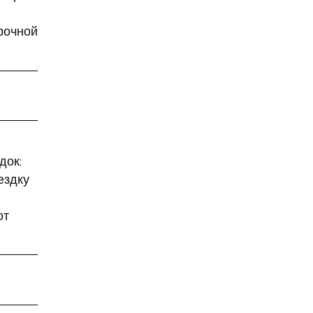
9 мая
Абхазия
аборт
рочной
аборт в частной клинике
аборты
Абу-Даби
Адам Кадыров
Адвокат
Адвокат Константин
Третьяков
док:
Адыгея
Аэрофлот
ездку
аэропорт
АЭС
от
аферисты
Аффирмации
Афганистан
Африка
Агата Кристи
Агата Муцениеце