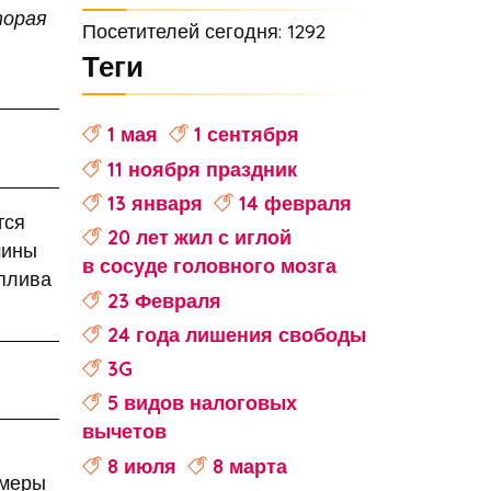
торая
Посетителей сегодня: 1292
Теги
1 мая
1 сентября
11 ноября праздник
13 января
14 февраля
тся
20 лет жил с иглой
шины
в сосуде головного мозга
оплива
23 Февраля
24 года лишения свободы
3G
5 видов налоговых
вычетов
8 июля
8 марта
змеры