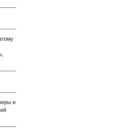
нашли в Гималаях
алкоголизм
алкоголь
алкогольное мороженное
алкогольные
калькуляторы
атому
алкогольные настойки
ы,
алкомаркет
Алла Пугачева
аллергия
аллигатор поглотил
женщину
веры и
Алсу
Алтай
шей
«Алые паруса»
американские ученые
Американский писатель