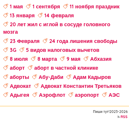
1 мая
1 сентября
11 ноября праздник
13 января
14 февраля
20 лет жил с иглой в сосуде головного
мозга
23 Февраля
24 года лишения свободы
3G
5 видов налоговых вычетов
8 июля
8 марта
9 мая
Абхазия
аборт
аборт в частной клинике
аборты
Абу-Даби
Адам Кадыров
Адвокат
Адвокат Константин Третьяков
Адыгея
Аэрофлот
аэропорт
АЭС
аферисты
Аффирмации
Афганистан
Пиши тут!2023-2026
Африка
Агата Кристи
RSS
Агата Муцениеце