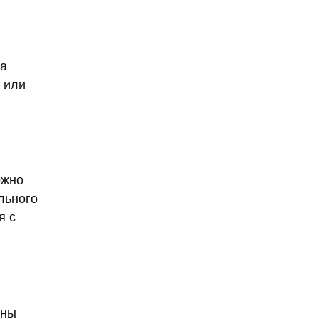
Александр Ширвиндт
Александр Точилин
Александра Трусова
 а
Алексей Арестович
 или
Алексей Черников
Алексей Долматов
Алексей Маклаков
Алексей Навальный
ожно
Алексей Пахомов
льного
я с
алименты
Алиса Казьмина
Альцгеймер
Альцгеймера
альпинистку из Перми
аны