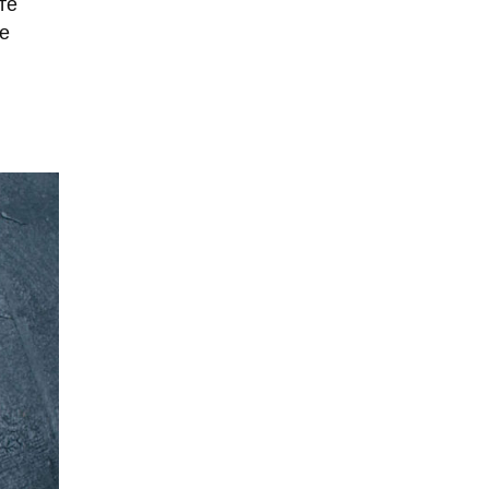
те
агрессивное поведение
е
агрессия
агро-кадры
агротуризм
Агузарова
Ахмат
Aito M9
Айсылу Чижевская
айтишники
"Ак Барс"
акалкоголь
акне
актер
актер скончался
актриса
Актриса Елена Корикова
Акушер-гинеколог
аквариум-музей
Александр Бастрыкин
Александр Бениш