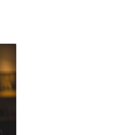
нашли в Гималаях
алкоголизм
алкоголь
алкогольное мороженное
алкогольные
калькуляторы
алкогольные настойки
алкомаркет
Алла Пугачева
аллергия
аллигатор поглотил
женщину
Алсу
Алтай
«Алые паруса»
американские ученые
Американский писатель