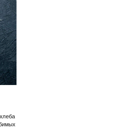
Александр Ишевский
Александр Колесов
Александр Круг
Александр Лукашенко
Александр Мамут
Александр Масляков
Александр Мясников
Александр Невский
Александр Овечкин
Александр Панкратов-
Черный
Александр Панкратов-
Чёрный
 хлеба
юбимых
Александр Петров
Александр Пушкин