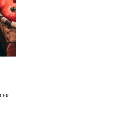
9 мая
Абхазия
аборт
аборт в частной клинике
аборты
Абу-Даби
Адам Кадыров
Адвокат
Адвокат Константин
Третьяков
Адыгея
Аэрофлот
аэропорт
АЭС
аферисты
о не
Аффирмации
Афганистан
Африка
Агата Кристи
Агата Муцениеце