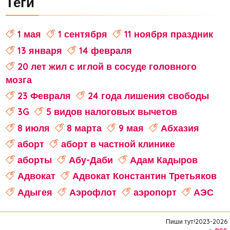
Теги
1 мая
1 сентября
11 ноября праздник
13 января
14 февраля
20 лет жил с иглой в сосуде головного
мозга
23 Февраля
24 года лишения свободы
3G
5 видов налоговых вычетов
8 июля
8 марта
9 мая
Абхазия
аборт
аборт в частной клинике
аборты
Абу-Даби
Адам Кадыров
Адвокат
Адвокат Константин Третьяков
Адыгея
Аэрофлот
аэропорт
АЭС
аферисты
Аффирмации
Афганистан
Пиши тут!2023-2026
Африка
Агата Кристи