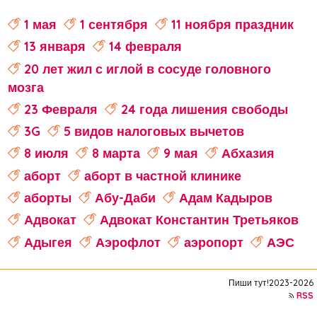
1 мая
1 сентября
11 ноября праздник
13 января
14 февраля
20 лет жил с иглой в сосуде головного
мозга
23 Февраля
24 года лишения свободы
3G
5 видов налоговых вычетов
8 июля
8 марта
9 мая
Абхазия
аборт
аборт в частной клинике
аборты
Абу-Даби
Адам Кадыров
Адвокат
Адвокат Константин Третьяков
Адыгея
Аэрофлот
аэропорт
АЭС
аферисты
Аффирмации
Афганистан
Пиши тут!2023-2026
Африка
Агата Кристи
RSS
Агата Муцениеце