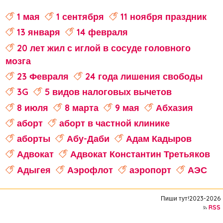
1 мая
1 сентября
11 ноября праздник
13 января
14 февраля
20 лет жил с иглой в сосуде головного
мозга
23 Февраля
24 года лишения свободы
3G
5 видов налоговых вычетов
8 июля
8 марта
9 мая
Абхазия
аборт
аборт в частной клинике
аборты
Абу-Даби
Адам Кадыров
Адвокат
Адвокат Константин Третьяков
Адыгея
Аэрофлот
аэропорт
АЭС
аферисты
Аффирмации
Афганистан
Пиши тут!2023-2026
Африка
Агата Кристи
RSS
Агата Муцениеце