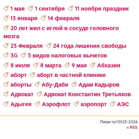
1 мая
1 сентября
11 ноября праздник
13 января
14 февраля
20 лет жил с иглой в сосуде головного
мозга
23 Февраля
24 года лишения свободы
3G
5 видов налоговых вычетов
8 июля
8 марта
9 мая
Абхазия
аборт
аборт в частной клинике
аборты
Абу-Даби
Адам Кадыров
Адвокат
Адвокат Константин Третьяков
Адыгея
Аэрофлот
аэропорт
АЭС
аферисты
Аффирмации
Афганистан
Пиши тут!2023-2026
Африка
Агата Кристи
RSS
Агата Муцениеце