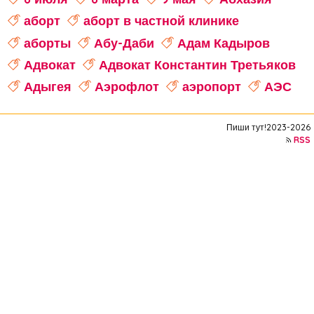
аборт
аборт в частной клинике
аборты
Абу-Даби
Адам Кадыров
Адвокат
Адвокат Константин Третьяков
Адыгея
Аэрофлот
аэропорт
АЭС
аферисты
Аффирмации
Афганистан
Пиши тут!2023-2026
Африка
Агата Кристи
RSS
Агата Муцениеце
агрессивное поведение
агрессия
агро-кадры
агротуризм
Агузарова
Ахмат
Aito M9
Айсылу Чижевская
айтишники
"Ак Барс"
акалкоголь
акне
актер
актер скончался
актриса
Актриса Елена Корикова
Акушер-гинеколог
аквариум-музей