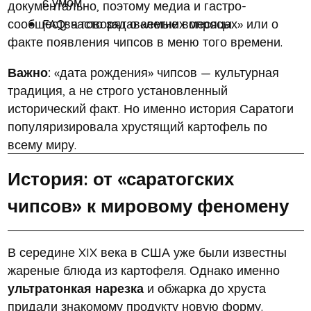
с умом
документально, поэтому медиа и гастро-
FAQ: часто задаваемые вопросы
сообщества говорят о «летних месяцах» или о
факте появления чипсов в меню того времени.
Важно:
«дата рождения» чипсов — культурная
традиция, а не строго установленный
исторический факт. Но именно история Саратоги
популяризировала хрустящий картофель по
всему миру.
История: от «саратогских
чипсов» к мировому феномену
В середине XIX века в США уже были известны
жареные блюда из картофеля. Однако именно
ультратонкая нарезка
и обжарка до хруста
придали знакомому продукту новую форму.