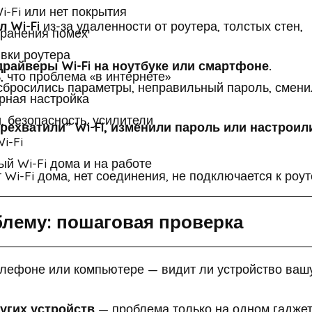
-Fi или нет покрытия
 Wi-Fi
из-за удаленности от роутера, толстых стен,
транения помех
вки роутера
райверы Wi-Fi на ноутбуке или смартфоне.
, что проблема «в интернете»
бросились параметры, неправильный пароль, смени
рная настройка
 безопасность, усилители
ехватили” Wi-Fi, изменили пароль или настроил
i-Fi
ый Wi-Fi дома и на работе
 Wi-Fi дома, нет соединения, не подключается к роут
блему: пошаговая проверка
лефоне или компьютере — видит ли устройство вашу
ругих устройств
— проблема только на одном гаджет