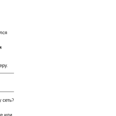
9 мая
Абхазия
аборт
аборт в частной клинике
аборты
Абу-Даби
лся
Адам Кадыров
Адвокат
и
Адвокат Константин
Третьяков
еру.
Адыгея
Аэрофлот
аэропорт
АЭС
аферисты
Аффирмации
Афганистан
Африка
 сеть?
Агата Кристи
Агата Муцениеце
е или