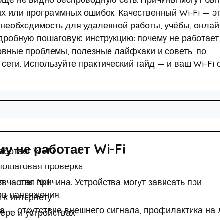
ых или программных ошибок. Качественный Wi-Fi — эт
и необходимость для удаленной работы, учёбы, онлай
одробную пошаговую инструкцию: почему не работает 
овные проблемы, полезные лайфхаки и советы по
ети. Используйте практический гайд — и ваш Wi-Fi 
 не работает Wi-Fi
ботает Wi-Fi
 пошаговая проверка
тв — шаг №1
 частая причина. Устройства могут зависать при
ов напряжения.
 к интернету
а
— отсутствие внешнего сигнала, профилактика на 
тере и устройствах