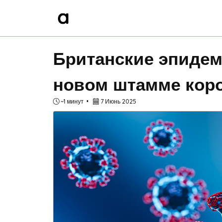
Британские эпидем
новом штамме кор
~1 минут
7 Июнь 2025