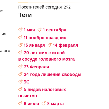
Посетителей сегодня: 292
а»
Теги
1 мая
1 сентября
ния.
11 ноября праздник
13 января
14 февраля
а его
20 лет жил с иглой
в сосуде головного мозга
23 Февраля
24 года лишения свободы
3G
5 видов налоговых
вычетов
8 июля
8 марта