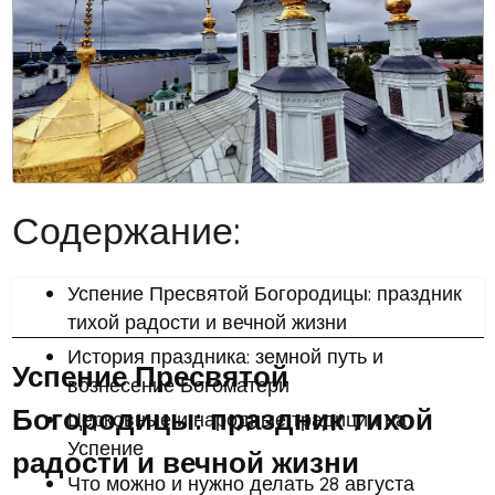
Содержание:
Успение Пресвятой Богородицы: праздник
тихой радости и вечной жизни
История праздника: земной путь и
Успение Пресвятой
вознесение Богоматери
Богородицы: праздник тихой
Церковные и народные традиции на
Успение
радости и вечной жизни
Что можно и нужно делать 28 августа