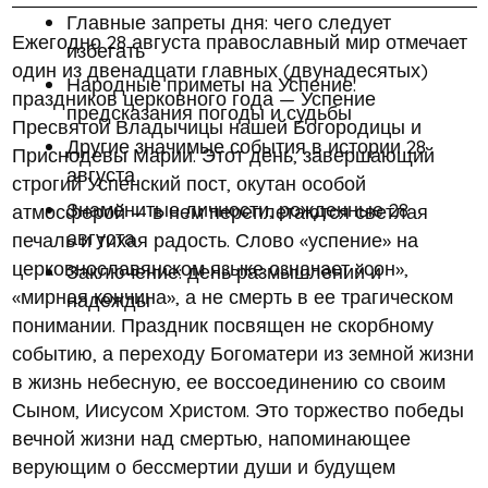
Главные запреты дня: чего следует
Ежегодно 28 августа православный мир отмечает
избегать
один из двенадцати главных (двунадесятых)
Народные приметы на Успение:
праздников церковного года — Успение
предсказания погоды и судьбы
Пресвятой Владычицы нашей Богородицы и
Другие значимые события в истории 28
Приснодевы Марии. Этот день, завершающий
августа
строгий Успенский пост, окутан особой
Знаменитые личности, рожденные 28
атмосферой — в нем переплетаются светлая
августа
печаль и тихая радость. Слово «успение» на
церковнославянском языке означает «сон»,
Заключение: день размышлений и
«мирная кончина», а не смерть в ее трагическом
надежды
понимании. Праздник посвящен не скорбному
событию, а переходу Богоматери из земной жизни
в жизнь небесную, ее воссоединению со своим
Сыном, Иисусом Христом. Это торжество победы
вечной жизни над смертью, напоминающее
верующим о бессмертии души и будущем