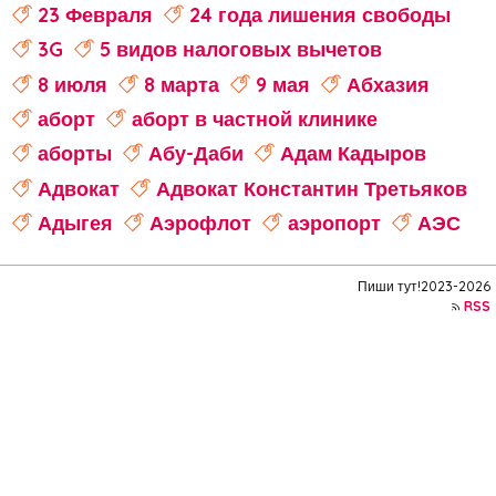
23 Февраля
24 года лишения свободы
3G
5 видов налоговых вычетов
8 июля
8 марта
9 мая
Абхазия
аборт
аборт в частной клинике
аборты
Абу-Даби
Адам Кадыров
Адвокат
Адвокат Константин Третьяков
Адыгея
Аэрофлот
аэропорт
АЭС
аферисты
Аффирмации
Афганистан
Пиши тут!2023-2026
Африка
Агата Кристи
RSS
Агата Муцениеце
агрессивное поведение
агрессия
агро-кадры
агротуризм
Агузарова
Ахмат
Aito M9
Айсылу Чижевская
айтишники
"Ак Барс"
акалкоголь