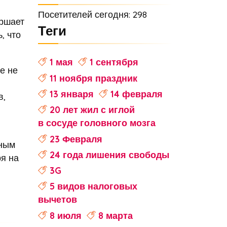
Посетителей сегодня: 298
ершает
Теги
, что
1 мая
1 сентября
е не
11 ноября праздник
13 января
14 февраля
в,
20 лет жил с иглой
в сосуде головного мозга
23 Февраля
вным
24 года лишения свободы
ря на
3G
5 видов налоговых
вычетов
8 июля
8 марта