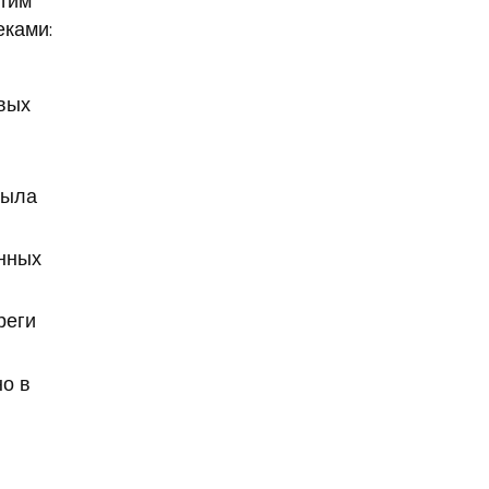
агрессивное поведение
еками:
агрессия
агро-кадры
агротуризм
Агузарова
евых
Ахмат
Aito M9
Айсылу Чижевская
была
айтишники
"Ак Барс"
акалкоголь
акне
анных
актер
актер скончался
актриса
реги
Актриса Елена Корикова
Акушер-гинеколог
о в
аквариум-музей
Александр Бастрыкин
Александр Бениш