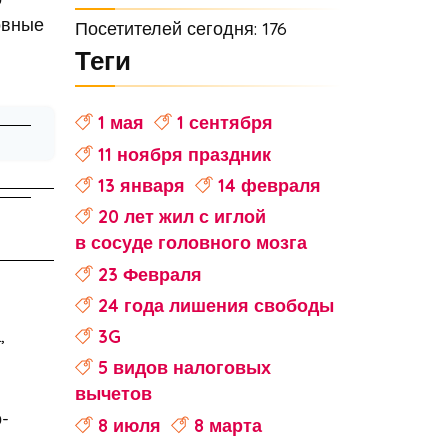
овные
Посетителей сегодня: 176
Теги
1 мая
1 сентября
11 ноября праздник
13 января
14 февраля
20 лет жил с иглой
в сосуде головного мозга
23 Февраля
24 года лишения свободы
,
3G
5 видов налоговых
вычетов
-
8 июля
8 марта