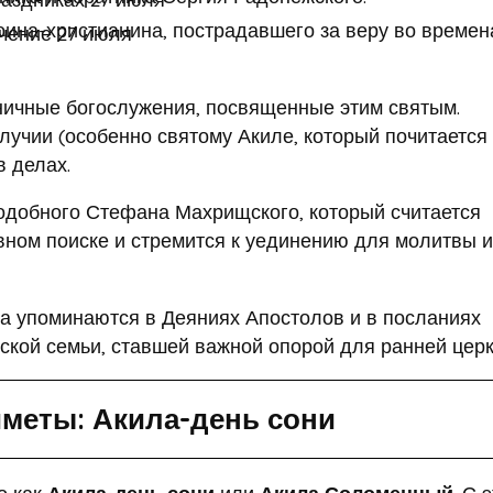
ина-христианина, пострадавшего за веру во времен
чение 27 июля
дничные богослужения, посвященные этим святым.
учии (особенно святому Акиле, который почитается 
в делах.
одобного Стефана Махрищского, который считается
овном поиске и стремится к уединению для молитвы и
а упоминаются в Деяниях Апостолов и в посланиях
ской семьи, ставшей важной опорой для ранней церк
меты: Акила-день сони
о как
Акила-день сони
или
Акила Соломенный
. С 