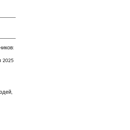
нашли в Гималаях
алкоголизм
алкоголь
алкогольное мороженное
алкогольные
калькуляторы
алкогольные настойки
ников:
алкомаркет
в 2025
Алла Пугачева
аллергия
аллигатор поглотил
женщину
юдей,
Алсу
Алтай
«Алые паруса»
американские ученые
Американский писатель