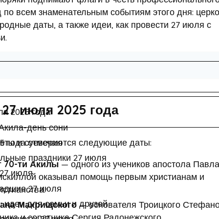
 по всем знаменательным событиям этого дня: церк
одные даты, а также идеи, как провести 27 июля с
и.
27 июля 2025 года
я 2025 года
Акила-день сони
реты и суеверия
5 года отмечаются следующие даты:
льные праздники 27 июля
т 70-ти Акилы
— одного из учеников апостола Павла
27 июля
рискиллой оказывал помощь первым христианам и
шедшие 27 июля
стианства.
: идеи для семьи и друзей
фана Махрищского
— основателя Троицкого Стефано
ика и соратника Сергия Радонежского.
аздниках 27 июля