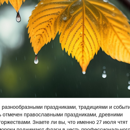
й разнообразными праздниками, традициями и событ
нь отмечен православными праздниками, древними
ржествами. Знаете ли вы, что именно 27 июля чтят
 моряки поднимают флаги в честь профессиональног