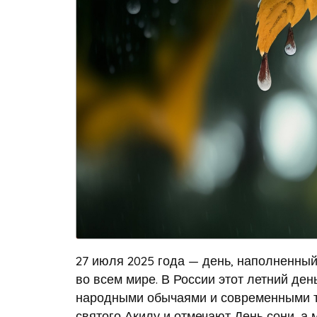
27 июля 2025 года — день, наполненны
во всем мире. В России этот летний де
народными обычаями и современными то
святого Акилу и отмечают День сони, а