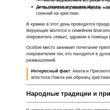
День памяти мученика Иуста
— во
Заключение: символическое зна
гонений на христиан.
В храмах в этот день проводятся праз
Верующие молятся о семейном благопол
покровитель семьи), здравии и помощи 
Особое место занимает почитание преп
покровителем тех, кто находится в дух
размышлений.
Интересный факт:
Акила и Прискилл
апостола Павла как образец христиан
Народные традиции и при
В народном календаре 27 июля известн