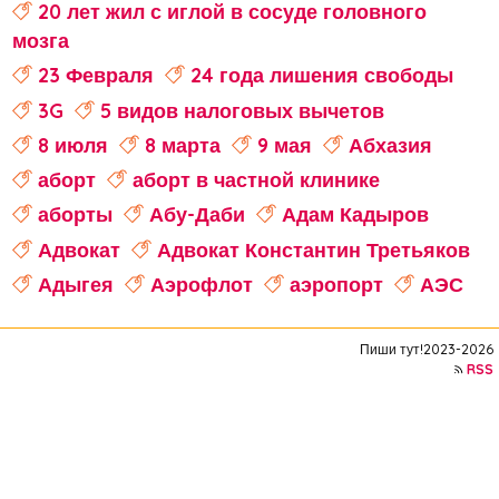
20 лет жил с иглой в сосуде головного
мозга
23 Февраля
24 года лишения свободы
3G
5 видов налоговых вычетов
8 июля
8 марта
9 мая
Абхазия
аборт
аборт в частной клинике
аборты
Абу-Даби
Адам Кадыров
Адвокат
Адвокат Константин Третьяков
Адыгея
Аэрофлот
аэропорт
АЭС
аферисты
Аффирмации
Афганистан
Пиши тут!2023-2026
Африка
Агата Кристи
RSS
Агата Муцениеце
агрессивное поведение
агрессия
агро-кадры
агротуризм
Агузарова
Ахмат
Aito M9
Айсылу Чижевская