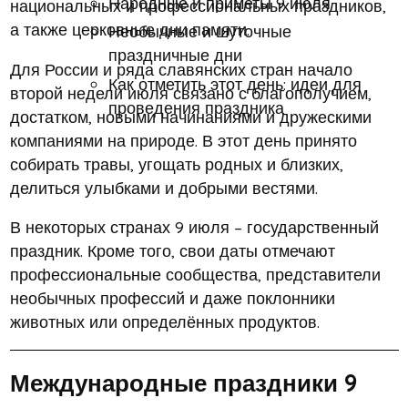
Народные и приметы 9 июля
национальных и профессиональных праздников,
а также церковные дни памяти.
Необычные и шуточные
праздничные дни
Для России и ряда славянских стран начало
Как отметить этот день: идеи для
второй недели июля связано с благополучием,
проведения праздника
достатком, новыми начинаниями и дружескими
компаниями на природе. В этот день принято
собирать травы, угощать родных и близких,
делиться улыбками и добрыми вестями.
В некоторых странах 9 июля – государственный
праздник. Кроме того, свои даты отмечают
профессиональные сообщества, представители
необычных профессий и даже поклонники
животных или определённых продуктов.
Международные праздники 9