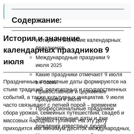
Содержание:
История и значение
История и значение календарных
праздников
календарных праздников 9
Международные праздники 9
июля
июля 2025
Какие праздники отмечают 9 июля
Праздничные и памятные даты формируются на
в России
стыке традиций, религиозных и государственных
Православные и церковные
событий, а также культурных инициатив. 9 июля
праздники 9 июля
часто связывают с летней порой – временем
Профессиональные праздники
сбора урожая, семейных путешествий, свадеб и
Знаменательные даты и дни
массовых народных гуляний. На эту дату
рождения известных людей
приходится как минимум десяток международных,